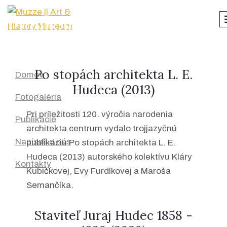
Publikácie
menu
Po stopách architekta L. E.
Domov
Hudeca (2013)
Fotogaléria
Pri príležitosti 120. výročia narodenia
Publikácie
architekta centrum vydalo trojjazyčnú
Napísali o nás
publikáciu Po stopách architekta L. E.
Hudeca (2013) autorského kolektívu Kláry
Kontakty
Kubičkovej, Evy Furdíkovej a Maroša
Semančíka.
Staviteľ Juraj Hudec 1858 -