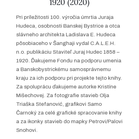
1920 (2020)
Pri príležitosti 100. výročia úmrtia Juraja
Hudeca, osobnosti Banskej Bystrice a otca
slávneho architekta Ladislava E. Hudeca
pôsobiaceho v Šanghaji vydal C.A.L.E.H.
n.o. publikáciu Staviteľ Juraj Hudec 1858 –
1920. Ďakujeme Fondu na podporu umenia
a Banskobystrickému samosprávnemu
kraju za ich podporu pri projekte tejto knihy.
Za spoluprácu ďakujeme autorke Kristíne
Mišechovej. Za fotografie stavieb Olja
Triaška Stefanović, grafikovi Samo
Čarnoký za celé grafické spracovanie knihy
a za ikonky stavieb do mapky Petrovi/Palovi
Snohovi.