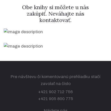
Obe knihy si môžete u nás
zakúpiť. Neváhajte nás
kontaktovať.
facebook
instagram
Pre návštevu či komentovanú prehliadku stačí
zavolať na číslo
+421 902 712 756
+421 905 800 775
Nájdete nás